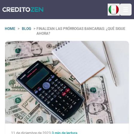
Ope
HOME
>
BLOG
>
FINALIZAN LAS PRÓRROGAS BANCARIAS: ¿QUÉ SIGUE
AHORA?
11 de diciembre de 2023
·
3
min de lectura