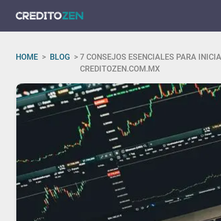
HOME
>
BLOG
>
7 CONSEJOS ESENCIALES PARA INICI
CREDITOZEN.COM.MX