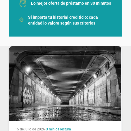
Lo mejor oferta de préstamo en 30 minutos
Sí importa tu historial crediticio: cada
entidad lo valora según sus criterios
15 de julio de 2026
·
3
min de lectura