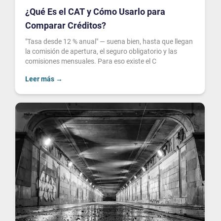
¿Qué Es el CAT y Cómo Usarlo para
Comparar Créditos?
"Tasa desde 12 % anual" — suena bien, hasta que llegan
la comisión de apertura, el seguro obligatorio y las
comisiones mensuales. Para eso existe el C
Leer más
→