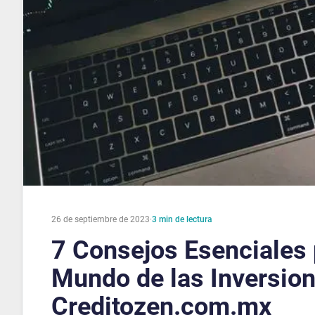
26 de septiembre de 2023
·
3
min de lectura
7 Consejos Esenciales p
Mundo de las Inversio
Creditozen.com.mx