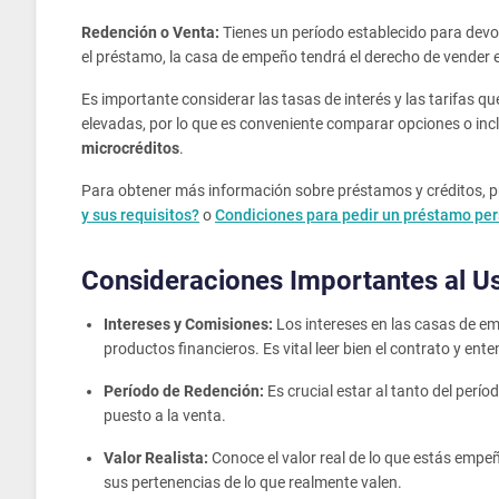
Redención o Venta:
Tienes un período establecido para devol
el préstamo, la casa de empeño tendrá el derecho de vender el
Es importante considerar las tasas de interés y las tarifas
elevadas, por lo que es conveniente comparar opciones o incl
microcréditos
.
Para obtener más información sobre préstamos y créditos, p
y sus requisitos?
o
Condiciones para pedir un préstamo pe
Consideraciones Importantes al 
Intereses y Comisiones:
Los intereses en las casas de e
productos financieros. Es vital leer bien el contrato y ent
Período de Redención:
Es crucial estar al tanto del perí
puesto a la venta.
Valor Realista:
Conoce el valor real de lo que estás emp
sus pertenencias de lo que realmente valen.