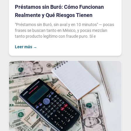
Préstamos sin Buró: Cómo Funcionan
Realmente y Qué Riesgos Tienen
"Préstamos sin Buró, sin aval y en 10 minutos" — pocas
frases se buscan tanto en México, y pocas mezclan
tanto producto legítimo con fraude puro. Sí e
Leer más
→